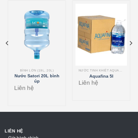
BÌNH LỚN (19L, 20L)
NƯỚC TINH KHIẾT AQUAFINA
Nước Satori 20L bình
Aquafina 5l
úp
Liên hệ
Liên hệ
LIÊN HỆ
– Giờ hành chính