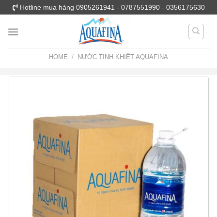
Skip
Hotline mua hàng 0905261941 - 0787551990 - 0356175630
to
content
HOME
/
NƯỚC TINH KHIẾT AQUAFINA